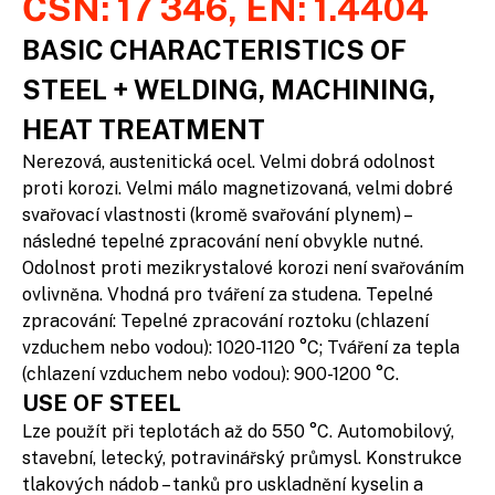
ČSN: 17 346, EN: 1.4404
BASIC CHARACTERISTICS OF
STEEL + WELDING, MACHINING,
HEAT TREATMENT
Nerezová, austenitická ocel. Velmi dobrá odolnost
proti korozi. Velmi málo magnetizovaná, velmi dobré
svařovací vlastnosti (kromě svařování plynem) –
následné tepelné zpracování není obvykle nutné.
Odolnost proti mezikrystalové korozi není svařováním
ovlivněna. Vhodná pro tváření za studena. Tepelné
zpracování: Tepelné zpracování roztoku (chlazení
vzduchem nebo vodou): 1020-1120 °C; Tváření za tepla
(chlazení vzduchem nebo vodou): 900-1200 °C.
USE OF STEEL
Lze použít při teplotách až do 550 °C. Automobilový,
stavební, letecký, potravinářský průmysl. Konstrukce
tlakových nádob – tanků pro uskladnění kyselin a