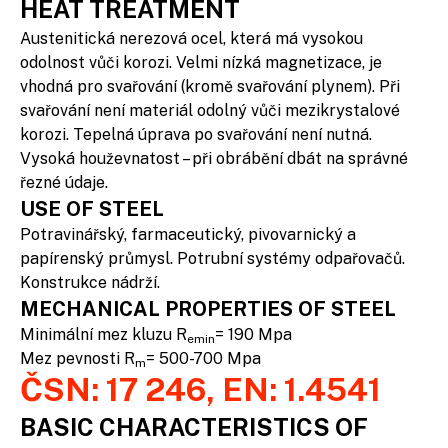
HEAT TREATMENT
Austenitická nerezová ocel, která má vysokou
odolnost vůči korozi. Velmi nízká magnetizace, je
vhodná pro svařování (kromě svařování plynem). Při
svařování není materiál odolný vůči mezikrystalové
korozi. Tepelná úprava po svařování není nutná.
Vysoká houževnatost – při obrábění dbát na správné
řezné údaje.
USE OF STEEL
Potravinářský, farmaceutický, pivovarnický a
papírenský průmysl. Potrubní systémy odpařovačů.
Konstrukce nádrží.
MECHANICAL PROPERTIES OF STEEL
Minimální mez kluzu R
= 190 Mpa
emin
Mez pevnosti R
= 500-700 Mpa
m
ČSN: 17 246, EN: 1.4541
BASIC CHARACTERISTICS OF