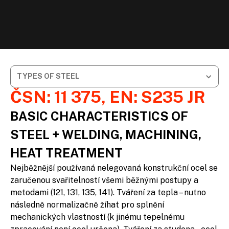
TYPES OF STEEL
ČSN: 11 375, EN: S235 JR
BASIC CHARACTERISTICS OF
STEEL + WELDING, MACHINING,
HEAT TREATMENT
Nejběžnější používaná nelegovaná konstrukční ocel se
zaručenou svařitelností všemi běžnými postupy a
metodami (121, 131, 135, 141). Tváření za tepla – nutno
následně normalizačně žíhat pro splnění
mechanických vlastností (k jinému tepelnému