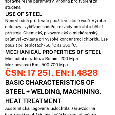
správné řezné parametry. Vhodná pro tváření za
studena.
USE OF STEEL
Není vhodná pro trvalé použití ve slané vodě. Výroba
celulózy – vyhřívací nádrže, rozvody potrubí a bělící
přístroje. Chemický, pivovarnický a mlékárenský
průmysl – zvláště při vysoké koncentraci chloridu. Lze
použít při teplotách -50 °C až 550 °C.
MECHANICAL PROPERTIES OF STEEL
Minimální mez kluzu Remin= 200 Mpa
Mez pevnosti Rm= 500-700 Mpa
ČSN: 17 251, EN: 1.4828
BASIC CHARACTERISTICS OF
STEEL + WELDING, MACHINING,
HEAT TREATMENT
Austenitická, legovaná, ušlechtilá, žáruvzdorná
(nerezová) ocel. Odolnost vůči horkým plynům a