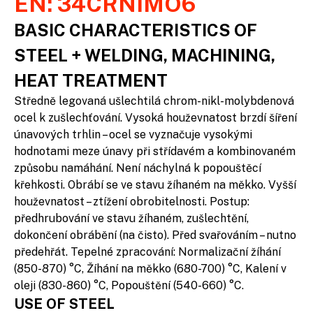
EN: 34CRNIMO6
BASIC CHARACTERISTICS OF
STEEL + WELDING, MACHINING,
HEAT TREATMENT
Středně legovaná ušlechtilá chrom-nikl-molybdenová
ocel k zušlechťování. Vysoká houževnatost brzdí šíření
únavových trhlin – ocel se vyznačuje vysokými
hodnotami meze únavy při střídavém a kombinovaném
způsobu namáhání. Není náchylná k popouštěcí
křehkosti. Obrábí se ve stavu žíhaném na měkko. Vyšší
houževnatost – ztížení obrobitelnosti. Postup:
předhrubování ve stavu žíhaném, zušlechtění,
dokončení obrábění (na čisto). Před svařováním – nutno
předehřát. Tepelné zpracování: Normalizační žíhání
(850-870) °C, Žíhání na měkko (680-700) °C, Kalení v
oleji (830-860) °C, Popouštění (540-660) °C.
USE OF STEEL