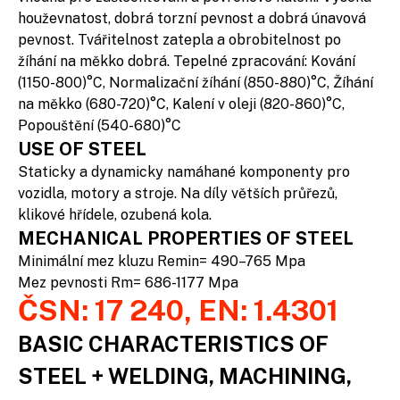
houževnatost, dobrá torzní pevnost a dobrá únavová
pevnost. Tvářitelnost zatepla a obrobitelnost po
žíhání na měkko dobrá. Tepelné zpracování: Kování
(1150-800)°C, Normalizační žíhání (850-880)°C, Žíhání
na měkko (680-720)°C, Kalení v oleji (820-860)°C,
Popouštění (540-680)°C
USE OF STEEL
Staticky a dynamicky namáhané komponenty pro
vozidla, motory a stroje. Na díly větších průřezů,
klikové hřídele, ozubená kola.
MECHANICAL PROPERTIES OF STEEL
Minimální mez kluzu Remin= 490–765 Mpa
Mez pevnosti Rm= 686-1177 Mpa
ČSN: 17 240, EN: 1.4301
BASIC CHARACTERISTICS OF
STEEL + WELDING, MACHINING,