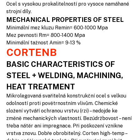
Ocel s vysokou prokalitelností pro vysoce namáhané
strojní díly.
MECHANICAL PROPERTIES OF STEEL
Minimální mez kluzu Remin= 600-1000 Mpa
Mez pevnosti Rm= 800-1400 Mpa
Minimální tažnost Amin= 9-13 %
CORTENB
BASIC CHARACTERISTICS OF
STEEL + WELDING, MACHINING,
HEAT TREATMENT
Mikrolegovaná svařitelná konstrukční ocel s velkou
odolností proti povětrnostním vlivům. Chemické
složení vytváří ochranou vrstvu (rzi) – nedojde ke
změně mechanických vlastností. Bezúdržbovost – není
třeba nátěr ani impregnace. Při poškození vznikne
vrstva znovu. Dobře obrobitelný. Corten high-temp –