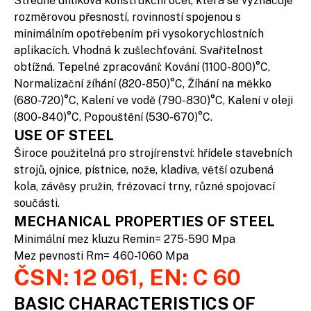
Středně uhlíková konstrukční ocel, která se vyznačuje
rozměrovou přesností, rovinností spojenou s
minimálním opotřebením při vysokorychlostních
aplikacích. Vhodná k zušlechťování. Svařitelnost
obtížná. Tepelné zpracování: Kování (1100-800)°C,
Normalizační žíhání (820-850)°C, Žíhání na měkko
(680-720)°C, Kalení ve vodě (790-830)°C, Kalení v oleji
(800-840)°C, Popouštění (530-670)°C.
USE OF STEEL
Široce použitelná pro strojírenství: hřídele stavebních
strojů, ojnice, pístnice, nože, kladiva, větší ozubená
kola, závěsy pružin, frézovací trny, různé spojovací
součásti.
MECHANICAL PROPERTIES OF STEEL
Minimální mez kluzu Remin= 275-590 Mpa
Mez pevnosti Rm= 460-1060 Mpa
ČSN: 12 061, EN: C 60
BASIC CHARACTERISTICS OF