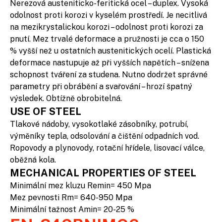
Nerezová austeniticko-feritická ocel – duplex. Vysoká
odolnost proti korozi v kyselém prostředí. Je necitlivá
na mezikrystalickou korozi – odolnost proti korozi za
pnutí. Mez trvalé deformace a pružnosti je cca o 150
% vyšší než u ostatních austenitických ocelí. Plastická
deformace nastupuje až při vyšších napětích – snížena
schopnost tváření za studena. Nutno dodržet správné
parametry při obrábění a svařování – hrozí špatný
výsledek. Obtížně obrobitelná.
USE OF STEEL
Tlakové nádoby, vysokotlaké zásobníky, potrubí,
výměníky tepla, odsolování a čištění odpadních vod.
Ropovody a plynovody, rotační hřídele, lisovací válce,
oběžná kola.
MECHANICAL PROPERTIES OF STEEL
Minimální mez kluzu Remin= 450 Mpa
Mez pevnosti Rm= 640-950 Mpa
Minimální tažnost Amin= 20-25 %