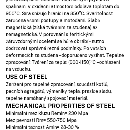
spalinám. V oxidační atmosféře odolává teplotám do
950°C. Síra snižuje hranici na 850°C. Svařitelnost
zaručená všemi postupy a metodami. Slabě
magnetická (získá tvářením za studena) až
nemagnetická. V porovnání s feritickými
žáruvzdornými ocelemi se hůře obrábí – nutno
dodržovat správné řezné podmínky. Po větších
deformacích za studena – doporučeno vyžíhat. Tepelné
zpracování: Tváření za tepla: (900-1150)°C – ochlazení
na vzduchu.
USE OF STEEL
Zařízení pro tepelné zpracování, součásti kotlů,
pecních agregátů, výměníky tepla, pražiče sladu,
tepelně namáhaný spojovací materiál.
MECHANICAL PROPERTIES OF STEEL
Minimální mez kluzu Remin= 230 Mpa
Mez pevnosti Rm= 550-750 Mpa
Minimální tažnost Amin= 28-30 %