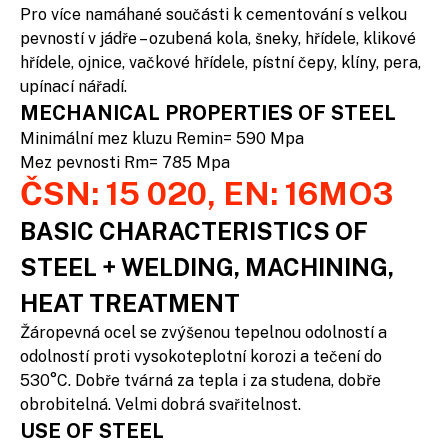
Pro více namáhané součásti k cementování s velkou
pevností v jádře – ozubená kola, šneky, hřídele, klikové
hřídele, ojnice, vačkové hřídele, pístní čepy, klíny, pera,
upínací nářadí.
MECHANICAL PROPERTIES OF STEEL
Minimální mez kluzu Remin= 590 Mpa
Mez pevnosti Rm= 785 Mpa
ČSN: 15 020, EN: 16MO3
BASIC CHARACTERISTICS OF
STEEL + WELDING, MACHINING,
HEAT TREATMENT
Žáropevná ocel se zvýšenou tepelnou odolností a
odolností proti vysokoteplotní korozi a tečení do
530°C. Dobře tvárná za tepla i za studena, dobře
obrobitelná. Velmi dobrá svařitelnost.
USE OF STEEL