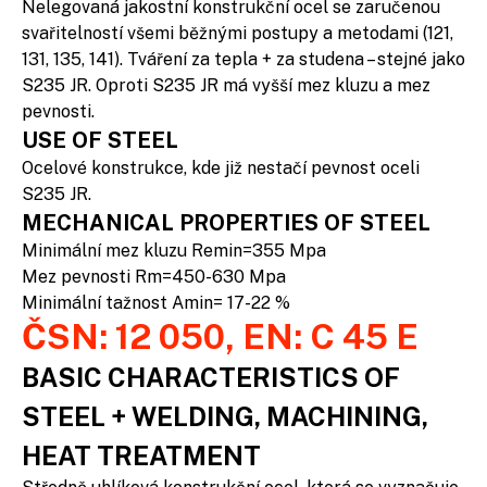
Nelegovaná jakostní konstrukční ocel se zaručenou
svařitelností všemi běžnými postupy a metodami (121,
131, 135, 141). Tváření za tepla + za studena – stejné jako
S235 JR. Oproti S235 JR má vyšší mez kluzu a mez
pevnosti.
USE OF STEEL
Ocelové konstrukce, kde již nestačí pevnost oceli
S235 JR.
MECHANICAL PROPERTIES OF STEEL
Minimální mez kluzu Remin=355 Mpa
Mez pevnosti Rm=450-630 Mpa
Minimální tažnost Amin= 17-22 %
ČSN: 12 050, EN: C 45 E
BASIC CHARACTERISTICS OF
STEEL + WELDING, MACHINING,
HEAT TREATMENT