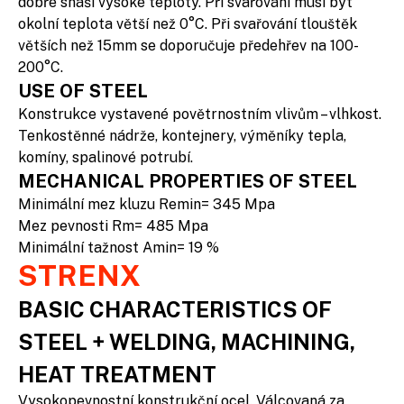
dobře snáší vysoké teploty. Při svařování musí být
okolní teplota větší než 0°C. Při svařování tlouštěk
větších než 15mm se doporučuje předehřev na 100-
200°C.
USE OF STEEL
Konstrukce vystavené povětrnostním vlivům – vlhkost.
Tenkostěnné nádrže, kontejnery, výměníky tepla,
komíny, spalinové potrubí.
MECHANICAL PROPERTIES OF STEEL
Minimální mez kluzu Remin= 345 Mpa
Mez pevnosti Rm= 485 Mpa
Minimální tažnost Amin= 19 %
STRENX
BASIC CHARACTERISTICS OF
STEEL + WELDING, MACHINING,
HEAT TREATMENT
Vysokopevnostní konstrukční ocel. Válcovaná za