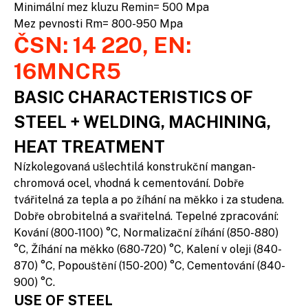
Minimální mez kluzu Remin= 500 Mpa
Mez pevnosti Rm= 800-950 Mpa
ČSN: 14 220, EN:
16MNCR5
BASIC CHARACTERISTICS OF
STEEL + WELDING, MACHINING,
HEAT TREATMENT
Nízkolegovaná ušlechtilá konstrukční mangan-
chromová ocel, vhodná k cementování. Dobře
tvářitelná za tepla a po žíhání na měkko i za studena.
Dobře obrobitelná a svařitelná. Tepelné zpracování:
Kování (800-1100) °C, Normalizační žíhání (850-880)
°C, Žíhání na měkko (680-720) °C, Kalení v oleji (840-
870) °C, Popouštění (150-200) °C, Cementování (840-
900) °C.
USE OF STEEL