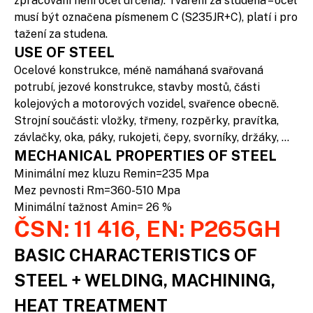
zpracování není ocel určena). Tváření za studena – ocel
musí být označena písmenem C (S235JR+C), platí i pro
tažení za studena.
USE OF STEEL
Ocelové konstrukce, méně namáhaná svařovaná
potrubí, jezové konstrukce, stavby mostů, části
kolejových a motorových vozidel, svařence obecně.
Strojní součásti: vložky, třmeny, rozpěrky, pravítka,
závlačky, oka, páky, rukojeti, čepy, svorníky, držáky, …
MECHANICAL PROPERTIES OF STEEL
Minimální mez kluzu Remin=235 Mpa
Mez pevnosti Rm=360-510 Mpa
Minimální tažnost Amin= 26 %
ČSN: 11 416, EN: P265GH
BASIC CHARACTERISTICS OF
STEEL + WELDING, MACHINING,
HEAT TREATMENT