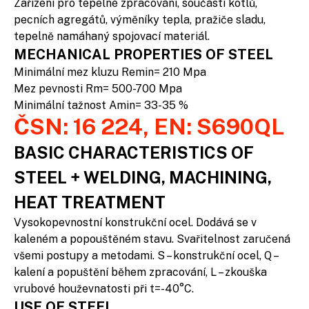
Zařízení pro tepelné zpracování, součásti kotlů,
pecních agregátů, výměníky tepla, pražiče sladu,
tepelně namáhaný spojovací materiál.
MECHANICAL PROPERTIES OF STEEL
Minimální mez kluzu Remin= 210 Mpa
Mez pevnosti Rm= 500-700 Mpa
Minimální tažnost Amin= 33-35 %
ČSN: 16 224, EN: S690QL
BASIC CHARACTERISTICS OF
STEEL + WELDING, MACHINING,
HEAT TREATMENT
Vysokopevnostní konstrukční ocel. Dodává se v
kaleném a popouštěném stavu. Svařitelnost zaručená
všemi postupy a metodami. S – konstrukční ocel, Q –
kalení a popuštění během zpracování, L – zkouška
vrubové houževnatosti při t=-40°C.
USE OF STEEL