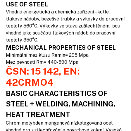
USE OF STEEL
Vhodná energetická a chemická zařízení – kotle,
tlakové nádoby, bezešvé trubky a výkovky do pracovní
teploty 560°C. Výkovky ve stavu zušlechtěném, jsou
vhodné jako součásti tlakových nádob do pracovní
teploty 350°C.
MECHANICAL PROPERTIES OF STEEL
Minimální mez kluzu Remin= 295 Mpa
Mez pevnosti Rm= 440-590 Mpa
ČSN: 15 142, EN:
42CRMO4
BASIC CHARACTERISTICS OF
STEEL + WELDING, MACHINING,
HEAT TREATMENT
Chrom molybden manganová nízkolegovaná ocel,
vhodná pro zušlechťování a povrchové kalení. Vysoká