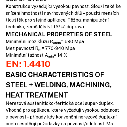
Konstrukce vyžadující vysokou pevnost. Slouží také ke
snížení hmotnosti navrhovaných dílů – použití menších
tlouštěk pro stejné aplikace. Těžba, manipulační
technika, zemědělství, těžká doprava.
MECHANICAL PROPERTIES OF STEEL
Minimální mez kluzu R
= 690 Mpa
emin
Mez pevnosti R
= 770-940 Mpa
m
Minimální tažnost A
= 14 %
min
EN: 1.4410
BASIC CHARACTERISTICS OF
STEEL + WELDING, MACHINING,
HEAT TREATMENT
Nerezová austeniticko-feritická ocel super-duplex.
Vhodná pro aplikace, které vyžadují vysokou odolnost
a pevnost – případy kdy konvenční nerezové duplexní
oceli nesplňují požadavky na pevnost/odolnost. Má