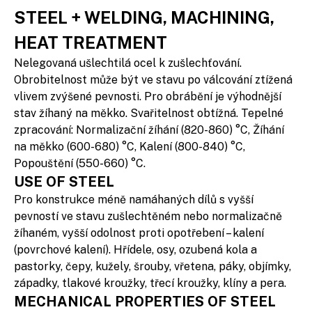
STEEL + WELDING, MACHINING,
HEAT TREATMENT
Nelegovaná ušlechtilá ocel k zušlechťování.
Obrobitelnost může být ve stavu po válcování ztížená
vlivem zvýšené pevnosti. Pro obrábění je výhodnější
stav žíhaný na měkko. Svařitelnost obtížná. Tepelné
zpracování: Normalizační žíhání (820-860) °C, Žíhání
na měkko (600-680) °C, Kalení (800-840) °C,
Popouštění (550-660) °C.
USE OF STEEL
Pro konstrukce méně namáhaných dílů s vyšší
pevností ve stavu zušlechtěném nebo normalizačně
žíhaném, vyšší odolnost proti opotřebení – kalení
(povrchové kalení). Hřídele, osy, ozubená kola a
pastorky, čepy, kužely, šrouby, vřetena, páky, objímky,
západky, tlakové kroužky, třecí kroužky, klíny a pera.
MECHANICAL PROPERTIES OF STEEL