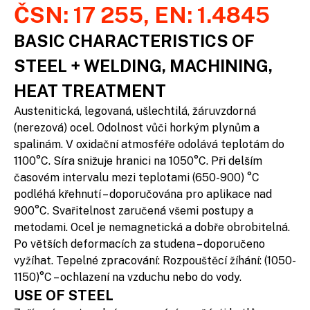
ČSN: 17 255, EN: 1.4845
BASIC CHARACTERISTICS OF
STEEL + WELDING, MACHINING,
HEAT TREATMENT
Austenitická, legovaná, ušlechtilá, žáruvzdorná
(nerezová) ocel. Odolnost vůči horkým plynům a
spalinám. V oxidační atmosféře odolává teplotám do
1100°C. Síra snižuje hranici na 1050°C. Při delším
časovém intervalu mezi teplotami (650-900) °C
podléhá křehnutí – doporučována pro aplikace nad
900°C. Svařitelnost zaručená všemi postupy a
metodami. Ocel je nemagnetická a dobře obrobitelná.
Po větších deformacích za studena – doporučeno
vyžíhat. Tepelné zpracování: Rozpouštěcí žíhání: (1050-
1150)°C – ochlazení na vzduchu nebo do vody.
USE OF STEEL