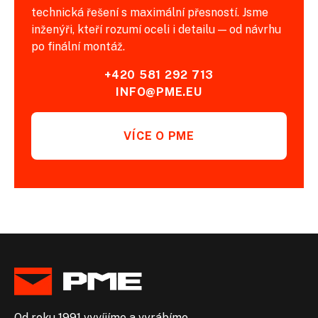
technická řešení s maximální přesností. Jsme
inženýři, kteří rozumí oceli i detailu — od návrhu
po finální montáž.
+420 581 292 713
INFO@PME.EU
VÍCE O PME
Od roku 1991 vyvíjíme a vyrábíme