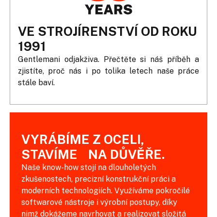
VE STROJÍRENSTVÍ OD ROKU
1991
Gentlemani odjakživa. Přečtěte si náš příběh a
zjistíte, proč nás i po tolika letech naše práce
stále baví.
VYRÁBÍME Z OCELI,
STAVÍME NA DŮVĚŘE.
Naše know-how stojí na dlouholetých
zkušenostech, precizní konstrukční práci a
moderních technologiích. Využíváme pokročilé
softwarové nástroje i výrobní postupy, díky
nimž dokážeme navrhovat a realizovat složitá