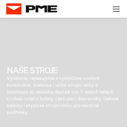
NAŠE STROJE
Vyrábíme, repasujeme a vymýšlíme ocelové
konstrukce, svařence i velké strojní celky o
hmotnosti až několika desítek tun. V našich halách
vznikají rotační bubny, části pecí, dopravníky, tlakové
nádoby i atypické strojní celky pro náročné
podmínky.